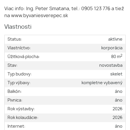
Viac info: Ing. Peter Smatana, tel.: 0905 123 776 a tiež
na
www.byvaniesverepec.sk
Vlastnosti
Status:
aktívne
Vlastníctvo:
korporácia
2
Úžitková plocha:
80 m
Stav:
novostavba
Typ budovy:
skelet
Typ výbavy:
kompletne vybavený
Balkón:
áno
Pivnica:
áno
Rok výstavby:
2026
Rok kolaudácie:
2026
Internet:
áno