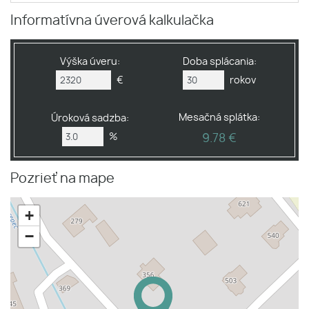
Informatívna úverová kalkulačka
Výška úveru:
Doba splácania:
€
rokov
Mesačná splátka:
Úroková sadzba:
%
9.78 €
Pozrieť na mape
+
−