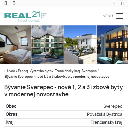
MENU
Úvod
/
Predaj, Výstavba bytov, Trenčiansky kraj, Sverepec
/
Bývanie Sverepec - nové 1, 2 a 3 izbové byty v modernej novostavbe.
Bývanie Sverepec - nové 1, 2 a 3 izbové byty
v modernej novostavbe.
Obec:
Sverepec
Okres:
Považská Bystrica
Kraj:
Trenčiansky kraj