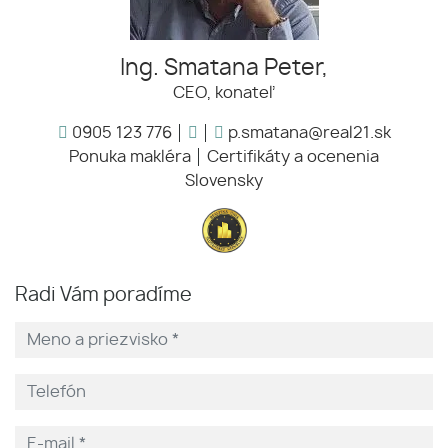
Ing. Smatana Peter,
CEO, konateľ
0905 123 776
p.smatana@real21.sk
Ponuka makléra
Certifikáty a ocenenia
Slovensky
Radi Vám poradíme