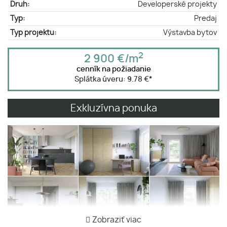
Druh:
Developerské projekty
Typ:
Predaj
Typ projektu:
Výstavba bytov
2
2 900 €/m
cenník na požiadanie
Splátka úveru:
9.78 €
*
Exkluzívna ponuka
Zobraziť viac