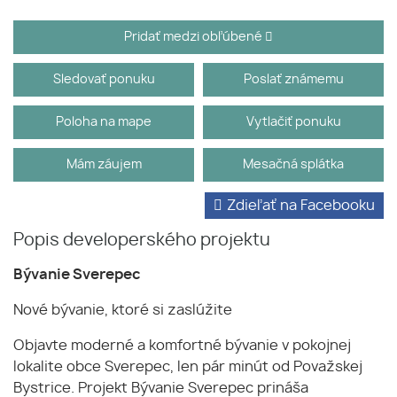
Pridať medzi obľúbené
Sledovať ponuku
Poslať známemu
Poloha na mape
Vytlačiť ponuku
Mám záujem
Mesačná splátka
Zdieľať na Facebooku
Popis developerského projektu
Bývanie Sverepec
Nové bývanie, ktoré si zaslúžite
Objavte moderné a komfortné bývanie v pokojnej
lokalite obce Sverepec, len pár minút od Považskej
Bystrice. Projekt Bývanie Sverepec prináša