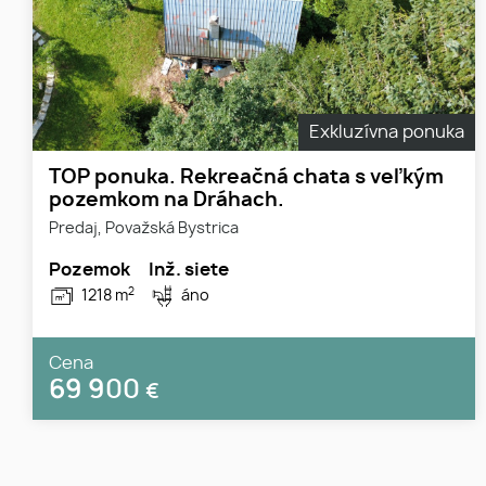
Exkluzívna ponuka
TOP ponuka. Rekreačná chata s veľkým
pozemkom na Dráhach.
Predaj, Považská Bystrica
Pozemok
Inž. siete
2
1218 m
áno
Cena
69 900
€