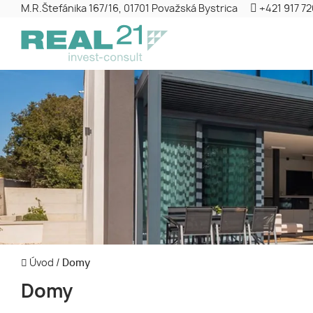
M.R.Štefánika 167/16, 01701 Považská Bystrica
+421 917 7
Úvod
/
Domy
Domy