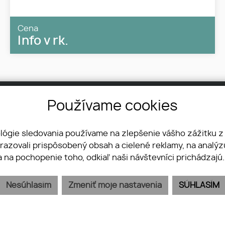
Cena
Info v rk.
Používame cookies
Ponuka nehnuteľností
M.R.Štefánika 167/16,
Developerské projekty
01701 Považská
Ponúknite nám
Bystrica
ológie sledovania používame na zlepšenie vášho zážitku z
Referencie
+421 917 720 046
brazovali prispôsobený obsah a cielené reklamy, na analý
centrala@real21.sk
a na pochopenie toho, odkiaľ naši návštevníci prichádzajú
Nesúhlasím
Zmeniť moje nastavenia
SÚHLASÍM
Ochrana osobných údajov
Pravidlá cookies
webex.digital
-
REALVIA.sk