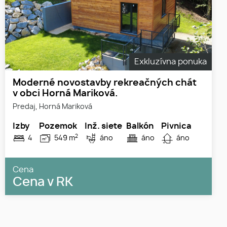
Exkluzívna ponuka
Moderné novostavby rekreačných chát
v obci Horná Mariková.
Predaj, Horná Mariková
Izby
Pozemok
Inž. siete
Balkón
Pivnica
2
4
549 m
áno
áno
áno
Cena
Cena v RK