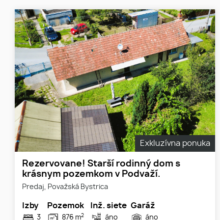
Exkluzívna ponuka
Rezervovane! Starší rodinný dom s
krásnym pozemkom v Podvaží.
Predaj, Považská Bystrica
Izby
Pozemok
Inž. siete
Garáž
2
3
876 m
áno
áno