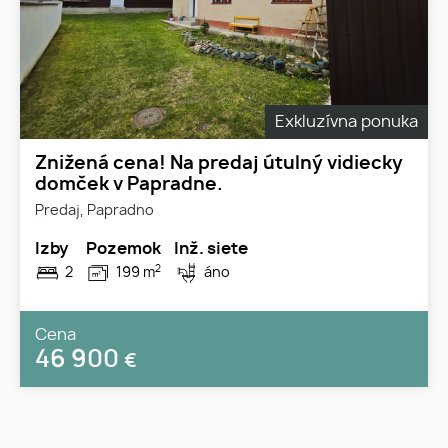
Exkluzívna ponuka
Znižená cena! Na predaj útulný vidiecky
domček v Papradne.
Predaj, Papradno
Izby
Pozemok
Inž. siete
2
2
199 m
áno
Cena
46 900
€