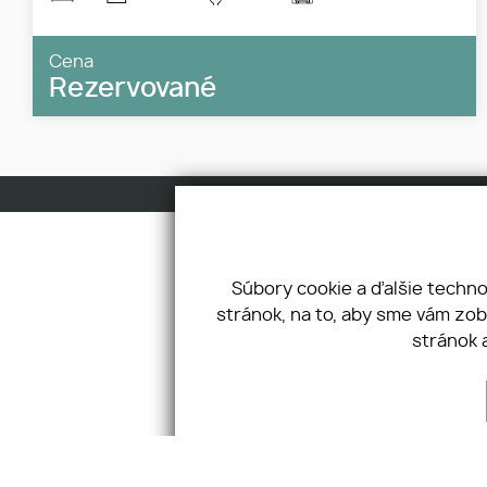
Cena
Rezervované
Úvod
O nás
Náš tím
Súbory cookie a ďalšie techn
Správa
stránok, na to, aby sme vám zo
Real21.travel
stránok 
Kontakt