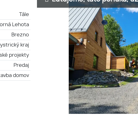
Tále
orná Lehota
Brezno
strický kraj
ské projekty
Predaj
tavba domov