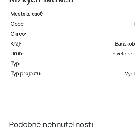
Nízkych Tatrách.
Mestská časť:
Obec:
H
Okres:
Kraj:
Banskoby
Druh:
Developer
Typ:
Typ projektu:
Výs
Podobné nehnuteľnosti