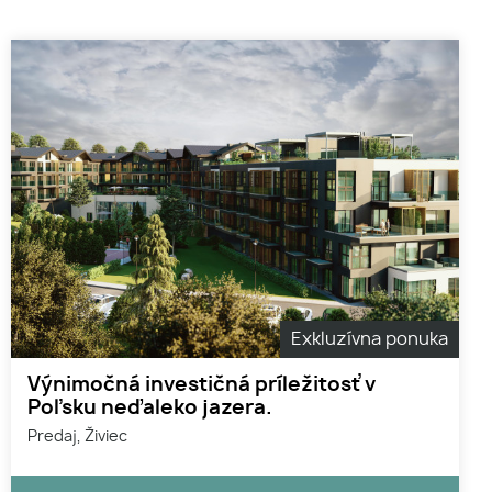
Exkluzívna ponuka
Výnimočná investičná príležitosť v
Poľsku neďaleko jazera.
Predaj, Živiec