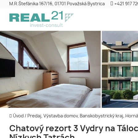
M.R.Štefánika 167/16, 01701 Považská Bystrica
+421 917 7
Úvod
/
Predaj, Výstavba domov, Banskobystrický kraj, Horn
Chatový rezort 3 Vydry na Táloc