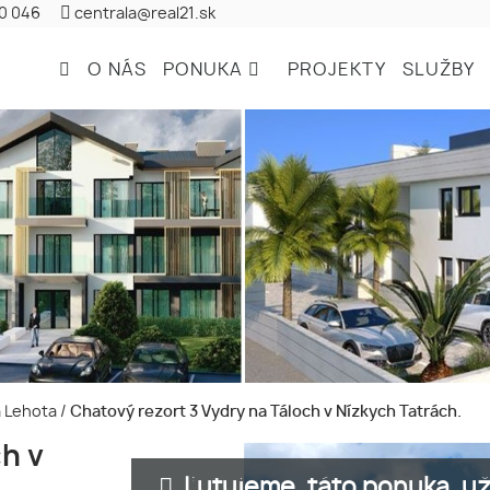
20 046
centrala@real21.sk
O NÁS
PONUKA
PROJEKTY
SLUŽBY
á Lehota
/
Chatový rezort 3 Vydry na Táloch v Nízkych Tatrách.
h v
Ľutujeme, táto ponuka, už 