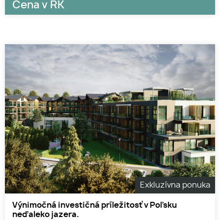
Cena v RK
Exkluzívna ponuka
Výnimočná investičná príležitosť v Poľsku
neďaleko jazera.