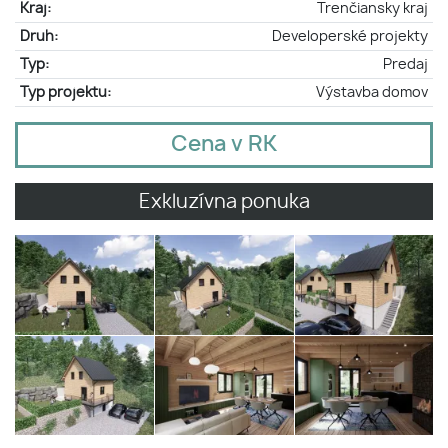
Kraj:
Trenčiansky kraj
Druh:
Developerské projekty
Typ:
Predaj
Typ projektu:
Výstavba domov
Cena v RK
Exkluzívna ponuka