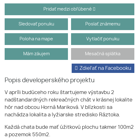
Pridať medzi obľúbené
Sledovať ponuku
Poslať známemu
Poloha na mape
Vytlačiť ponuku
Mám záujem
Mesačná splátka
Zdieľať na Facebooku
Popis developerského projektu
V apríli budúceho roku štartujeme výstavbu 2
nadštandardných rekreačných chát v krásnej lokalite
hôr nad obcou Horná Mariková. V blízkosti sa
nachádza lokalita a lyžiarske stredisko Ráztoka.
Každá chata bude mať úžitkovú plochu takmer 100m2
a pozemok 550m2.