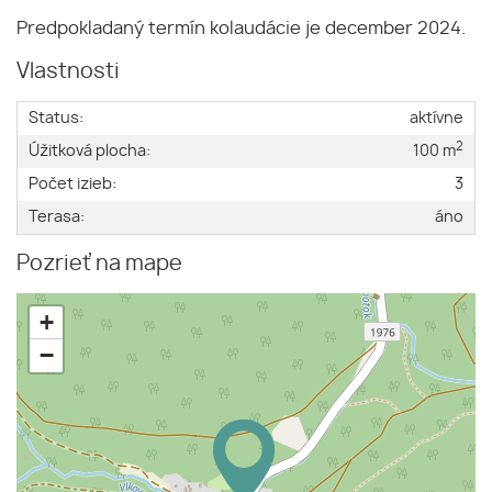
Predpokladaný termín kolaudácie je december 2024.
Vlastnosti
Status:
aktívne
2
Úžitková plocha:
100 m
Počet izieb:
3
Terasa:
áno
Pozrieť na mape
+
−