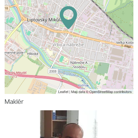
Leaflet
| Map data ©
OpenStreetMap
contributors
Maklér