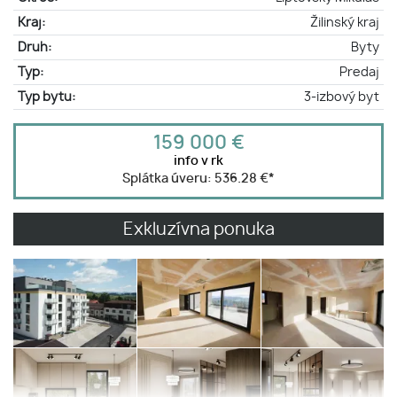
Kraj:
Žilinský kraj
Druh:
Byty
Typ:
Predaj
Typ bytu:
3-izbový byt
159 000 €
info v rk
Splátka úveru:
536.28 €
*
Exkluzívna ponuka