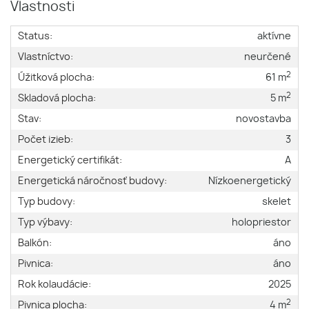
Vlastnosti
Status:
aktívne
Vlastníctvo:
neurčené
2
Úžitková plocha:
61 m
2
Skladová plocha:
5 m
Stav:
novostavba
Počet izieb:
3
Energetický certifikát:
A
Energetická náročnosť budovy:
Nízkoenergetický
Typ budovy:
skelet
Typ výbavy:
holopriestor
Balkón:
áno
Pivnica:
áno
Rok kolaudácie:
2025
2
Pivnica plocha:
4 m