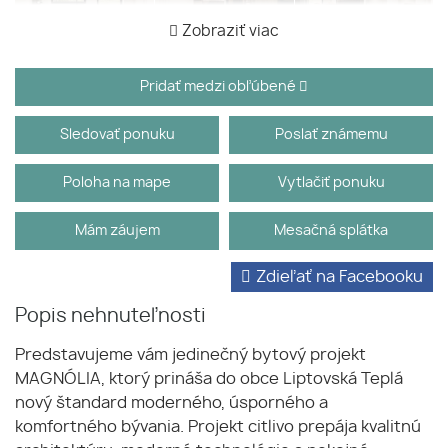
Zobraziť viac
Pridať medzi obľúbené
Sledovať ponuku
Poslať známemu
Poloha na mape
Vytlačiť ponuku
Mám záujem
Mesačná splátka
Zdieľať na Facebooku
Popis nehnuteľnosti
Predstavujeme vám jedinečný bytový projekt
MAGNÓLIA, ktorý prináša do obce Liptovská Teplá
nový štandard moderného, úsporného a
komfortného bývania. Projekt citlivo prepája kvalitnú