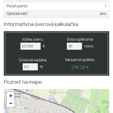
Počet pivníc:
1
Optická sieť:
áno
Informatívna úverová kalkulačka
Výška úveru:
Doba splácania:
€
rokov
Mesačná splátka:
Úroková sadzba:
%
536.28 €
Pozrieť na mape
+
−