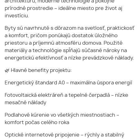
architektúru, moderné technológie a pokojné
prírodné prostredie – ideálne miesto pre život aj
investíciu.
Byty sú navrhnuté s dôrazom na svetlosť, praktickosť
a komfort, pričom ponúkajú dostatok úložného
priestoru a príjemnú atmosféru domova. Použité
materiály a technológie spĺňajú súčasné nároky na
energetickú efektívnosť a nízke prevádzkové náklady.
🌿 Hlavné benefity projektu:
Energetický štandard A0 – maximálna úspora energií
Fotovoltaická elektráreň a tepelné čerpadlá – nízke
mesačné náklady
Podlahové kúrenie vo všetkých miestnostiach –
komfort počas celého roka
Optické internetové pripojenie – rýchly a stabilný