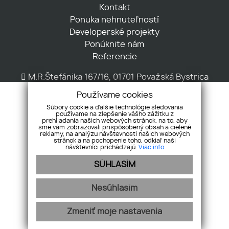
Kontakt
Ponuka nehnuteľností
Developerské projekty
Ponúknite nám
Referencie
M.R.Štefánika 167/16, 01701 Považská Bystrica
+421 917 720 046
Používame cookies
centrala@real21.sk
Súbory cookie a ďalšie technológie sledovania
používame na zlepšenie vášho zážitku z
prehliadania našich webových stránok, na to, aby
sme vám zobrazovali prispôsobený obsah a cielené
reklamy, na analýzu návštevnosti našich webových
stránok a na pochopenie toho, odkiaľ naši
návštevníci prichádzajú.
Viac info
SÚHLASÍM
Pridajte si nás
Nesúhlasím
Ochrana osobných údajov
Pravidlá cookies
Zmeniť moje nastavenia
webex.digital
-
REALVIA.sk