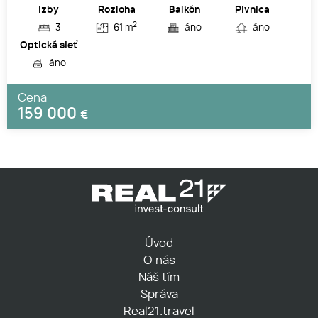
Izby
Rozloha
Balkón
Pivnica
2
3
61 m
áno
áno
Optická sieť
áno
Cena
159 000
€
Úvod
O nás
Náš tím
Správa
Real21.travel