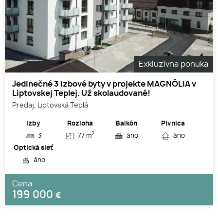
Exkluzívna ponuka
Jedinečné 3 izbové byty v projekte MAGNÓLIA v
Liptovskej Teplej. Už skolaudované!
Predaj, Liptovská Teplá
Izby
Rozloha
Balkón
Pivnica
2
3
77 m
áno
áno
Optická sieť
áno
Cena
199 000
€