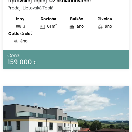
Liptovskej Teplej. Už skolaudované!
Predaj, Liptovská Teplá
Izby
Rozloha
Balkón
Pivnica
2
3
61 m
áno
áno
Optická sieť
áno
Cena
159 000
€