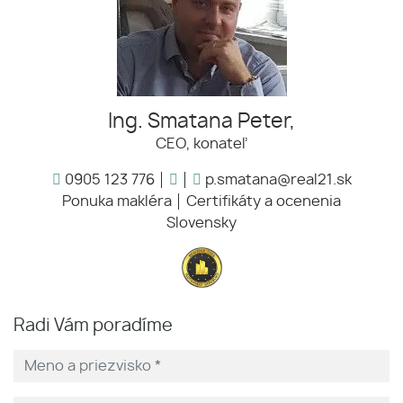
Ing. Smatana Peter,
CEO, konateľ
0905 123 776
p.smatana@real21.sk
Ponuka makléra
Certifikáty a ocenenia
Slovensky
Radi Vám poradíme