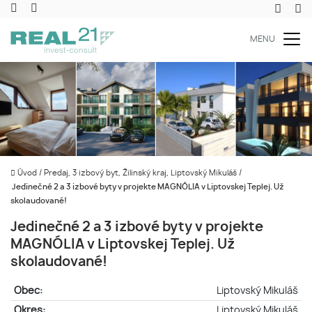
MENU
Úvod
/
Predaj, 3 izbový byt, Žilinský kraj, Liptovský Mikuláš
/
Jedinečné 2 a 3 izbové byty v projekte MAGNÓLIA v Liptovskej Teplej. Už
skolaudované!
Jedinečné 2 a 3 izbové byty v projekte
MAGNÓLIA v Liptovskej Teplej. Už
skolaudované!
Obec:
Liptovský Mikuláš
Okres:
Liptovský Mikuláš