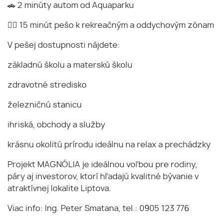
🚗 2 minúty autom od Aquaparku
🚶‍♂️ 15 minút pešo k rekreačným a oddychovým zónam
V pešej dostupnosti nájdete:
základnú školu a materskú školu
zdravotné stredisko
železničnú stanicu
ihriská, obchody a služby
krásnu okolitú prírodu ideálnu na relax a prechádzky
Projekt MAGNÓLIA je ideálnou voľbou pre rodiny,
páry aj investorov, ktorí hľadajú kvalitné bývanie v
atraktívnej lokalite Liptova.
Viac info: Ing. Peter Smatana, tel.: 0905 123 776