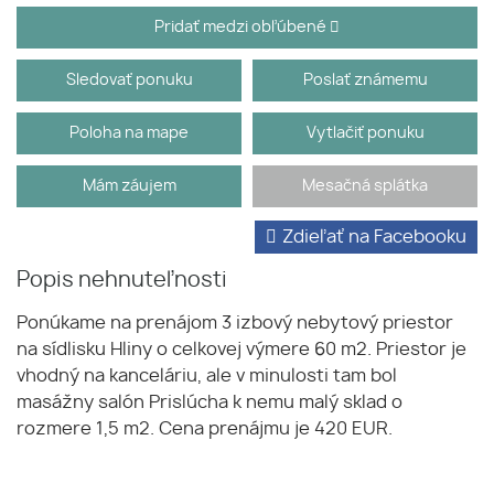
Pridať medzi obľúbené
Sledovať ponuku
Poslať známemu
Poloha na mape
Vytlačiť ponuku
Mám záujem
Mesačná splátka
Zdieľať na Facebooku
Popis nehnuteľnosti
Ponúkame na prenájom 3 izbový nebytový priestor
na sídlisku Hliny o celkovej výmere 60 m2. Priestor je
vhodný na kanceláriu, ale v minulosti tam bol
masážny salón Prislúcha k nemu malý sklad o
rozmere 1,5 m2. Cena prenájmu je 420 EUR.