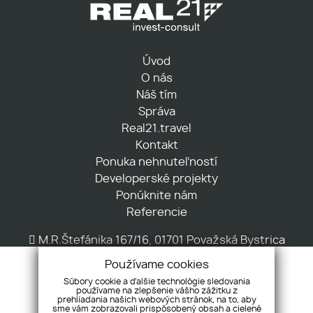
Úvod
O nás
Náš tím
Správa
Real21.travel
Kontakt
Ponuka nehnuteľností
Developerské projekty
Ponúknite nám
Referencie
M.R.Štefánika 167/16, 01701 Považská Bystrica
+421 917 720 046
Používame cookies
centrala@real21.sk
Súbory cookie a ďalšie technológie sledovania
používame na zlepšenie vášho zážitku z
prehliadania našich webových stránok, na to, aby
sme vám zobrazovali prispôsobený obsah a cielené