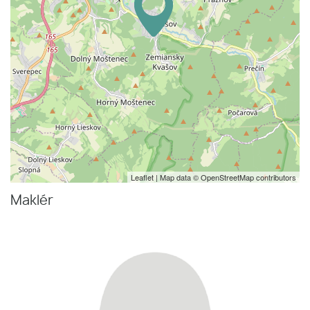
Leaflet
| Map data ©
OpenStreetMap
contributors
Maklér