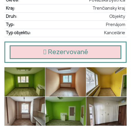
Okres:
Považská Bystrica
Kraj:
Trenčiansky kraj
Druh:
Objekty
Typ:
Prenájom
Typ objektu:
Kancelárie
Rezervované