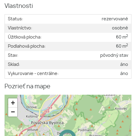
Vlastnosti
Status:
rezervované
Vlastníctvo:
osobné
2
Úžitková plocha:
60 m
2
Podlahová plocha:
60 m
Stav:
pôvodný stav
Sklad:
áno
Vykurovanie - centrálne:
áno
Pozrieť na mape
+
−