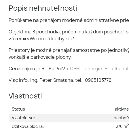
Popis nehnuteľnosti
Ponúkame na prenájom moderné administratívne priest
Objekt má 3 poschodia, pričom na každom poschodí s
zázemie/Wc+malá kuchynka/
Priestory je možné prenajať samostatne po jednotlivýc
vonkajšie parkovacie plochy.
Cena nájmu je 6,- Eur/m2 + DPH + energie. Pri dlho
Viac info: Ing. Peter Smatana, tel.: 0905123776
Vlastnosti
Status:
aktívn
Vlastníctvo:
osobn
Úžitková plocha:
270 m