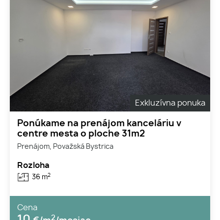
Exkluzívna ponuka
Ponúkame na prenájom kanceláriu v
centre mesta o ploche 31m2
Prenájom, Považská Bystrica
Rozloha
2
36 m
Cena
2