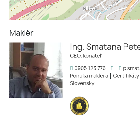
Maklér
Ing. Smatana Pete
CEO, konateľ
0905 123 776
p.smat
Ponuka makléra
Certifikáty
Slovensky