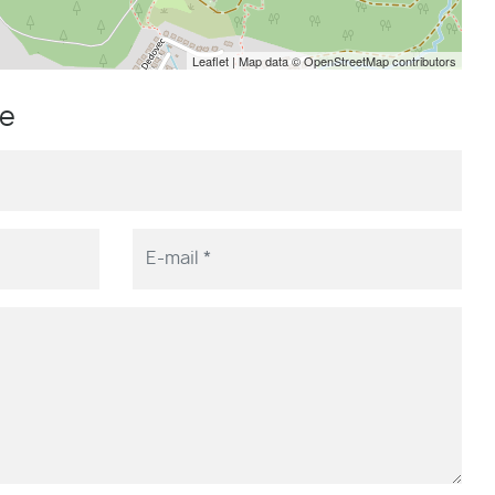
Leaflet
| Map data ©
OpenStreetMap
contributors
me