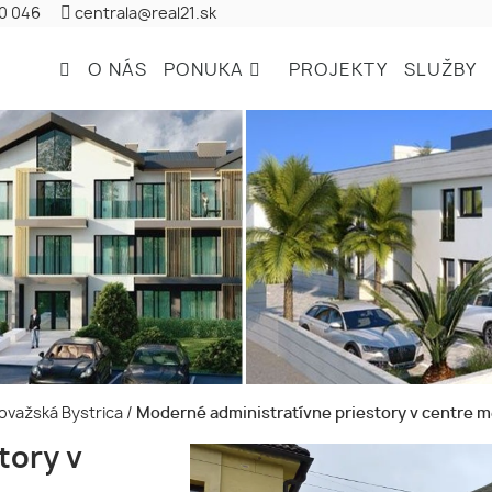
20 046
centrala@real21.sk
O NÁS
PONUKA
PROJEKTY
SLUŽBY
Považská Bystrica
/
Moderné administratívne priestory v centre me
tory v